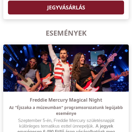
JEGYVÁSÁRLÁS
ESEMÉNYEK
Freddie Mercury Magical Night
Az "Éjszaka a múzeumban" programsorozatunk legújabb
eseménye
Szeptember 5-én, Freddie Mercury születésnapját
különleges tematikus esttel ünnepeljük.
A jegyek
egységesen 6.490 Ft/fő áron vásárolhatóak meg