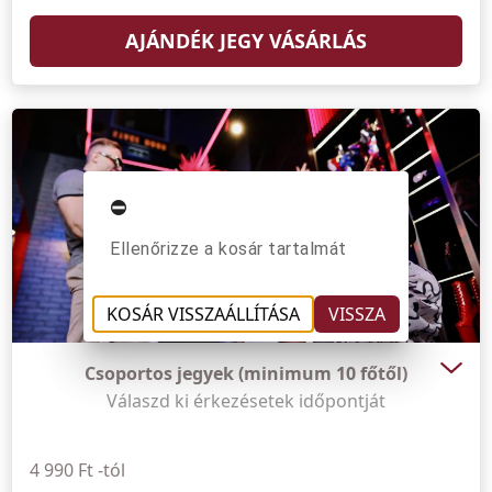
AJÁNDÉK JEGY VÁSÁRLÁS
⛔️
Ellenőrizze a kosár tartalmát
KOSÁR VISSZAÁLLÍTÁSA
VISSZA
Csoportos jegyek (minimum 10 főtől)
Válaszd ki érkezésetek időpontját
4 990 Ft -tól