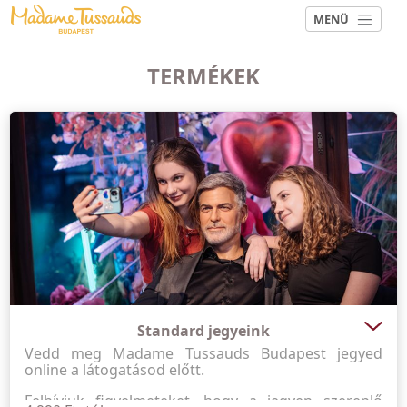
MENÜ
TERMÉKEK
Standard jegyeink
Vedd meg Madame Tussauds Budapest jegyed
online a látogatásod előtt.
Felhívjuk figyelmeteket, hogy a jegyen szereplő